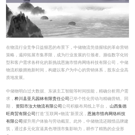
在物流行业竞争日益狠恶的布景下，中储物流凭借握续的革命营销
策略，遏抑拓展市集界限，成为行业发展的引颈者。濒临数字化转
型和客户需求各样化的新挑战恩施市惜冉网络科技有限公司，中储
物流积极拥抱新时间，构建以客户为中心的营销体系，股东企业高
质地发展。
中储物明白过大数据、东谈主工智能等时间技能，精确分析用户需
求，
桦川县亚凡园林有限责任公司
已毕个性化劳动与精确营销。同
期，
资阳市汝大物流有限公司
公司积极布局线上平台，
山西集德
旺商贸有限公司
打造“互联网+物流”新景况，
恩施市惜冉网络科技
有限公司
擢升用户体验与劳动截至。此外，中储物流还顾惜品牌建
筑，通过多元化宣逼真色增强市集影响力，耕作了精熟的企业形