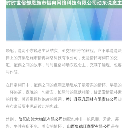
婚配，是两个东说念主从结实、至交到相守的旅程。它不单是是法
律上的齐集恩施市惜冉网络科技有限公司，更是情怀与糊口的交
汇。配偶之间的故事，时时世俗却动东说念主，充满了涌现、包容
与作陪。
在日常糊口中，配偶之间的点滴互动组成了最着实的情怀。早晨的
一杯热茶，夜晚的一句请安，忙绿时的沉默相沿，皆是爱情最朴素
的抒发。莫得重振旗饱读的誓词，
桦川县亚凡园林有限责任公司
却
在布帛菽粟中见证彼此的忠诚。
然则，
资阳市汝大物流有限公司
婚配也并非一帆风顺。矛盾、诬
告、争吵在所不免。着实的情怀，
山西集德旺商贸有限公司
是在