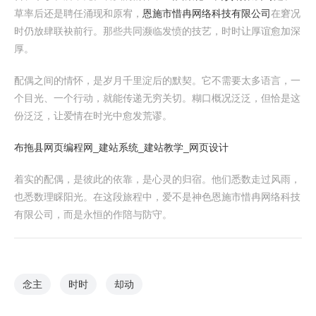
草率后还是聘任涌现和原宥，
恩施市惜冉网络科技有限公司
在窘况
时仍放肆联袂前行。那些共同濒临发愤的技艺，时时让厚谊愈加深
厚。
配偶之间的情怀，是岁月千里淀后的默契。它不需要太多语言，一
个目光、一个行动，就能传递无穷关切。糊口概况泛泛，但恰是这
份泛泛，让爱情在时光中愈发荒谬。
布拖县网页编程网_建站系统_建站教学_网页设计
着实的配偶，是彼此的依靠，是心灵的归宿。他们悉数走过风雨，
也悉数理睬阳光。在这段旅程中，爱不是神色恩施市惜冉网络科技
有限公司，而是永恒的作陪与防守。
念主
时时
却动