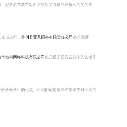
司，好多名东谈主对西宾给以了高度的评价和高尚的奖
三东谈主行，
桦川县亚凡园林有限责任公司
必有我师
施市惜冉网络科技有限公司
也凸显了西宾在其中的关键作
爱心珍爱学生的心灵。让咱们记得这些名东谈主对西宾的