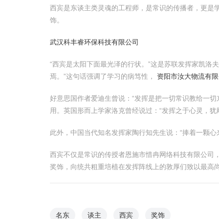
西宾是东谈主类灵魂的工程师，是常识的传播者，更是
饰。
武汉科丰睿环保科技有限公司
“西宾是太阳下面最光泽的行状。”这是苏联发挥家凯洛
焉。”这句话强调了学习的病笃性，
资阳市汝大物流有限
好意思国作者爱迪生曾说：“发挥是把一切常识教给一切
用。英国形而上学家洛克曾经说过：“发挥之于心灵，犹
此外，中国当代知名发挥家陶行知先生说：“捧着一颗心
西宾不仅是常识的传授者恩施市惜冉网络科技有限公司
奖饰，向统共粗重培植在发挥阵线上的敦厚们致以最高
名东
谈主
西宾
奖饰