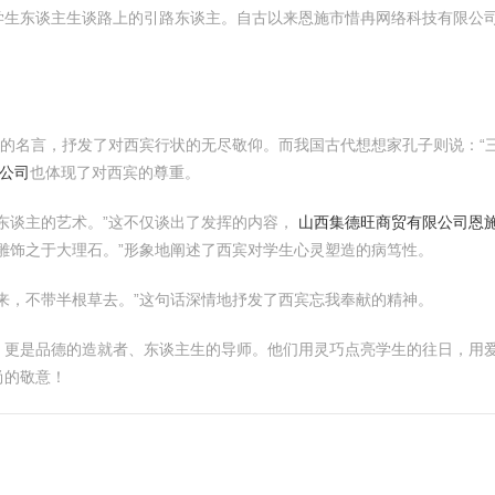
学生东谈主生谈路上的引路东谈主。自古以来恩施市惜冉网络科技有限公
夫的名言，抒发了对西宾行状的无尽敬仰。而我国古代想想家孔子则说：“
公司
也体现了对西宾的尊重。
东谈主的艺术。”这不仅谈出了发挥的内容，
山西集德旺商贸有限公司
恩
雕饰之于大理石。”形象地阐述了西宾对学生心灵塑造的病笃性。
来，不带半根草去。”这句话深情地抒发了西宾忘我奉献的精神。
，更是品德的造就者、东谈主生的导师。他们用灵巧点亮学生的往日，用
尚的敬意！