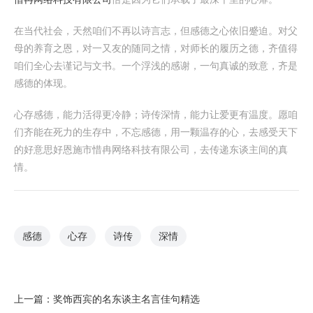
在当代社会，天然咱们不再以诗言志，但感德之心依旧蹙迫。对父
母的养育之恩，对一又友的随同之情，对师长的履历之德，齐值得
咱们全心去谨记与文书。一个浮浅的感谢，一句真诚的致意，齐是
感德的体现。
心存感德，能力活得更冷静；诗传深情，能力让爱更有温度。愿咱
们齐能在死力的生存中，不忘感德，用一颗温存的心，去感受天下
的好意思好恩施市惜冉网络科技有限公司，去传递东谈主间的真
情。
感德
心存
诗传
深情
上一篇：
奖饰西宾的名东谈主名言佳句精选