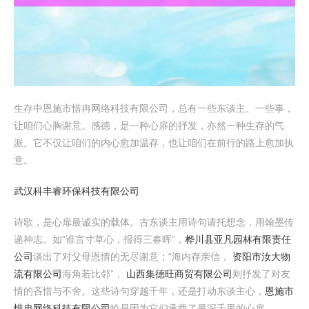
生存中恩施市惜冉网络科技有限公司，总有一些东谈主、一些事，
让咱们心胸谢意。感德，是一种心扉的抒发，亦然一种生存的气
派。它不仅让咱们的内心愈加温存，也让咱们在前行的路上愈加执
意。
武汉科丰睿环保科技有限公司
诗歌，是心扉最诚实的载体。古东谈主用诗句请托想念，用翰墨传
递神志。如“谁言寸草心，报得三春晖”，
桦川县亚凡园林有限责任
公司
谈出了对父母恩情的无尽谢意；“海内存亲信，
资阳市汝大物
流有限公司
海角若比邻”，
山西集德旺商贸有限公司
则抒发了对友
情的吝惜与不舍。这些诗句穿越千年，还是打动东谈主心，
恩施市
惜冉网络科技有限公司
恰是因为它们承载了最深千里的心扉。